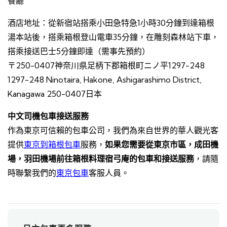
餐廳
酒店地址：從新宿站搭乘小田急特急1小時30分鐘到達箱根
湯本站後，搭乘箱根登山電車35分鐘，在雕刻森林站下車，
搭乘接送巴士5分鐘即達（需事先預約）
〒250-0407神奈川県足柄下郡箱根町ニノ平1297-248
1297-248 Ninotaira, Hakone, Ashigarashimo District,
Kanagawa 250-0407日本
中文司機包車接送服務
作為東京可信賴的包車公司，我們為來自世界的華人觀光客
提供
東京到箱根包車
服務，
如果您需要從東京市區，成田機
場，羽田機場前往箱根料理宿弓庵的包車和接送服務
，請隨
時聯繫我們的
東京包車
客服人員。