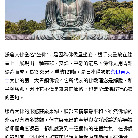
鎌倉大佛全名“坐佛”，是因為佛像呈坐姿，雙手交疊放在膝
蓋上，展現出一種慈悲、安詳、平靜的氣息。佛像是用青銅
鑄造而成，長13.35米，重約121噸，是日本僅次於
奈良東大
寺
大佛的第二大青銅佛像。它所代表的佛教理念是解脫、和
平與慈悲，因此它不僅是鎌倉的象徵，也是全球佛教徒心靈
的聖地。
鎌倉大佛的形態莊嚴肅穆，臉部表情寧靜平和。雖然佛像的
外表沒有過多裝飾，但它展現出的寧靜與安詳感讓遊客無論
從哪個角度觀看，都能感受到一種獨特的莊嚴氣氛。在佛像
的背部有一個小門，遊客可以進入佛像內部參觀。在佛像