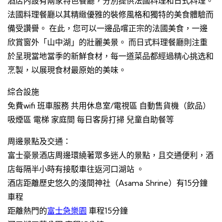
酒店內設有兩家特色餐廳，分別提供法國料理和日式料理。
法國料理餐廳以其精緻優雅的裝修風格和獨特的美食體驗而
備受讚譽。 在此，您可以一邊品嚐正宗的法國美食，一邊
欣賞窗外「山中湖」的壯麗美景。 而日式料理餐廳則注重
於呈現當地當季的新鮮食材，每一道菜品都經過精心挑选和
烹製，以展現食材最原始的美味。
綜合設施
免費wifi 班車服務 共用休息室/電視區 自動售貨機（飲品）
吸煙區 電梯 家庭間 每日客房打掃 兒童自助餐等
周邊景點及交通：
富士豪景酒店周邊環繞著眾多迷人的景點，且交通便利，酒
店每隔半小時有接駁車往返河口湖站 。
酒店距離歷史悠久的淺間神社（Asama Shrine）有15分鐘
車程
距離熱門的
富士急樂園
車程15分鐘