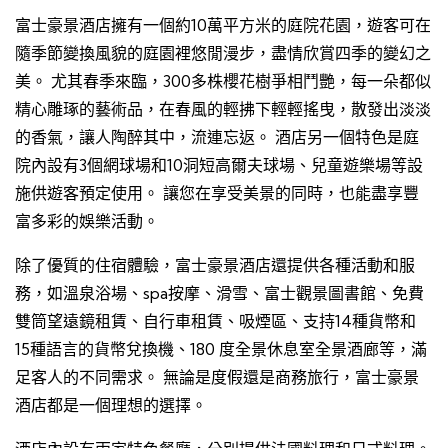
富士豪景酒店擁有一個約10萬平方米的庭院花園，遊客可在
隨季節變換風貌的庭園裡悠閒漫步，盡情欣賞四季的變幻之
美。 尤其春季來臨，300多株櫻花樹爭相鬥艷，每一朵都似
精心雕琢的藝術品，在春風的輕拂下輕輕搖曳，散發出淡淡
的香氣，讓人陶醉其中，流連忘返。 酒店另一個特色是庭
院內設有3個網球場和10洞短高爾夫球場、兒童遊樂場等設
施供遊客預定使用。 讓您在享受美景的同時，也能盡享豐
富多彩的娛樂活動。
除了優質的住宿體驗，富士豪景酒店還提供各種活動和服
務，如溫泉浴場、spa按摩、滑雪、富士觀景圖書館、免費
雙筒望遠鏡租賃、自行車租賃、吸煙區、支持14種貨幣和
15種語言的貨幣兌換機、180 度全景休息室全景酒廊等，滿
足客人的不同需求。 無論是度假還是商務旅行，富士豪景
酒店都是一個理想的選擇。