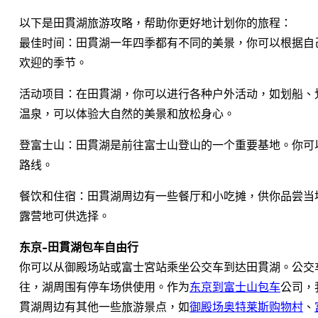
以下是田貫湖旅游攻略，帮助你更好地计划你的旅程：
最佳时间：田貫湖一年四季都有不同的美景，你可以根据自
欢迎的季节。
活动项目：在田貫湖，你可以进行各种户外活动，如划船、
温泉，可以体验大自然的美景和放松身心。
登富士山：田貫湖是前往富士山登山的一个重要基地。你可
路线。
餐饮和住宿：田貫湖周边有一些餐厅和小吃摊，供你品尝当
露营地可供选择。
东京-田貫湖包车自由行
你可以从御殿场站或富士宮站乘坐公交车到达田貫湖。公交
往，湖周围有停车场供使用。作为
东京到富士山包车
公司，
貫湖周边有其他一些旅游景点，如
御殿场奥特莱斯购物村
、