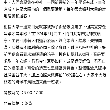
中，人們會聚集在神社，一同祈禱新的一年學業有成、事業
有成。這是大阪市的一個重要活動，每年都會吸引大量的當
地居民和遊客。
相信大家一進來目光就都被獅子殿給吸引走了，但其實旁邊
建築才是本殿！在1974年5月完工，門口共有四隻神獸鎮
守，主要回應著人們退治疫病、經商繁盛、結緣、夫婦圓
滿、農耕殖產順利的心願。除了參拜，難波八阪神社的正殿
前面還會看到求幸運籤的箱子，投進初穗料300円，看是要
求取一年安鯛，看看今年運勢如何，或是戀愛鯉魚，看看自
己的戀愛運，可愛的造型也是相當有特色。整個難波八阪神
社範圍並不大，加上拍照大概停留30分鐘左右，大家來大阪
旅遊的時候不妨順道來此一遊哦。
開放時間 ：9:00-17:00
門票價格 ：免費