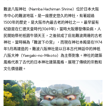
難波八阪神社（Namba Hachiman Shrine）位於日本大阪
市中心的難波地區，是一座歷史悠久的神社，有著超過
1500年的歷史，是大阪市內最古老的神社之一。最早留有
紀錄是在仁德天皇時代(1069年)，當時大阪爆發傳染病，人
民開始祭祀祇園牛頭天王，之後就成了庇佑難波周邊的古老
神社，當時稱為「難波下の宮」，而現在神社本殿是在1974
年5月再建造的。難波八阪神社是以日本古代神話中的神祇
八阪大神（Yaegaki-no-Mikoto）為主祭對象。神社的建築
風格代表了古代的日本神社建築風格，展現了傳統的宗教和
文化價值觀。