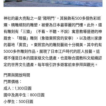
神社的最大亮點之一是“陽明門”，其裝飾有500多個色彩斑
斕、精雕細刻的雕塑，被譽為日本最華麗的門樓。此外，還
有雕刻有「三猿」（不看、不聽、不說）寓意教導道德的神
厩舍、「睡貓」雕刻（象徵東照宮的安寧），以及德川家康
的墓地「奧宮」。東照宮內的雕刻藝術十分精美，其中約有
5000多件雕刻作品，展現了日本江戶時代的匠人技藝。這
裡不僅是日本的國家級文化遺產，也是聯合國教科文組織認
定的世界文化遺產，每年吸引許多遊客前來參拜與觀光。
門票與開放時間
門票價格：
成人：1,300日圓
國中及高中生：800日圓
小學生：500日圓