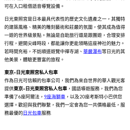
可在入口租借語音導覽設備。
日光東照宮是日本最具代表性的歷史文化遺產之一，其獨特
的建築風格、精美的雕刻藝術和莊嚴的氛圍，使其成為值得
一遊的世界級景點。無論是自助旅行還是跟團遊，合理安排
行程，避開尖峰時段，都能讓你更能領略這座神社的魅力。
若時間充裕，不妨順道遊覽中禪寺湖、
華嚴瀑布
等日光的其
他美景，體驗更豐富的旅程。
東京-日光東照宮私人包車
作為日光可信賴的包車公司，我們為來自世界的華人觀光客
提供
東京-日光東照宮私人包車
，國語導遊服務，我們為您
準備了6座阿爾法，
9座海獅車
，以及20座考斯特小巴供您
選擇。歡迎與我們聯繫，我們一定會為您一共價格最低，服
務最優的
日光包車
服務.