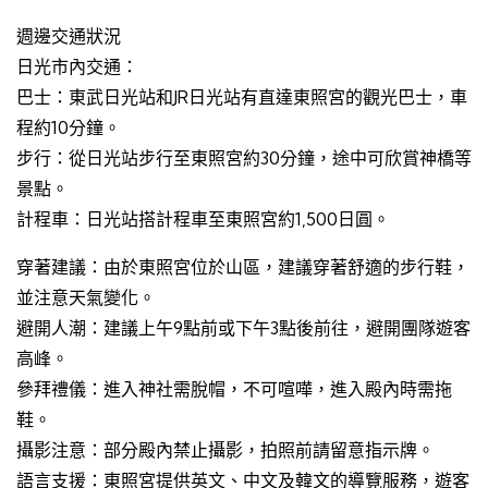
週邊交通狀況
日光市內交通：
巴士：東武日光站和JR日光站有直達東照宮的觀光巴士，車
程約10分鐘。
步行：從日光站步行至東照宮約30分鐘，途中可欣賞神橋等
景點。
計程車：日光站搭計程車至東照宮約1,500日圓。
穿著建議：由於東照宮位於山區，建議穿著舒適的步行鞋，
並注意天氣變化。
避開人潮：建議上午9點前或下午3點後前往，避開團隊遊客
高峰。
參拜禮儀：進入神社需脫帽，不可喧嘩，進入殿內時需拖
鞋。
攝影注意：部分殿內禁止攝影，拍照前請留意指示牌。
語言支援：東照宮提供英文、中文及韓文的導覽服務，遊客